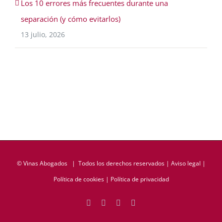
Los 10 errores más frecuentes durante una
separación (y cómo evitarlos)
13 julio, 2026
©
Vinas Abogados
| Todos los derechos reservados |
Aviso legal
|
Política de cookies
|
Política de privacidad
Facebook
Twitter
LinkedIn
Rss