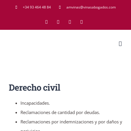
Saltar
+34 93 464 48 84
amvinas@vinasabogados.com
al
Facebook
Twitter
LinkedIn
Rss
contenido
Derecho civil
Incapacidades.
Reclamaciones de cantidad por deudas.
Reclamaciones por indemnizaciones y por daños y