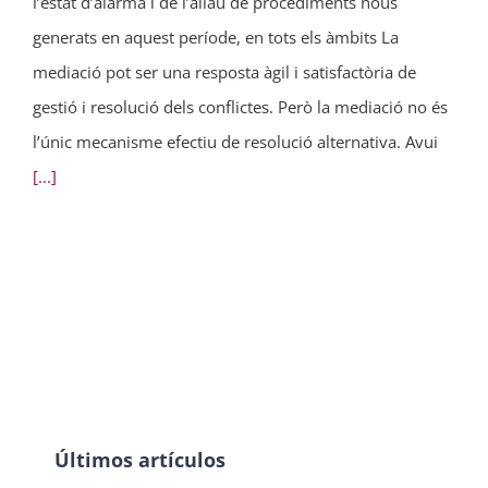
l’estat d’alarma i de l’allau de procediments nous
generats en aquest període, en tots els àmbits La
mediació pot ser una resposta àgil i satisfactòria de
gestió i resolució dels conflictes. Però la mediació no és
l’únic mecanisme efectiu de resolució alternativa. Avui
[...]
Últimos artículos