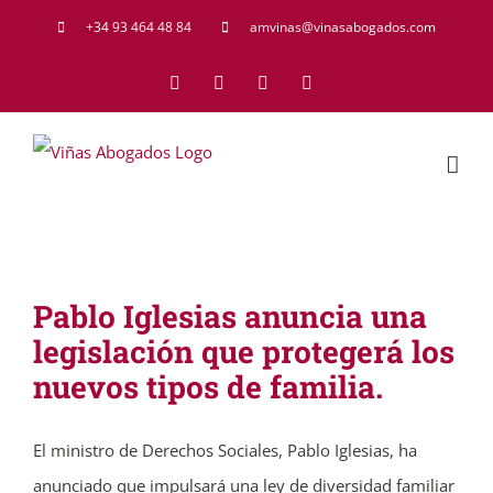
Saltar
+34 93 464 48 84
amvinas@vinasabogados.com
al
Facebook
Twitter
LinkedIn
Rss
contenido
Pablo Iglesias anuncia una
legislación que protegerá los
nuevos tipos de familia.
El ministro de Derechos Sociales, Pablo Iglesias, ha
anunciado que impulsará una ley de diversidad familiar