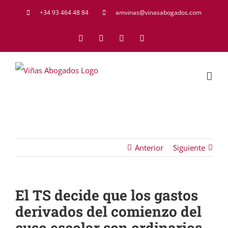
Saltar
+34 93 464 48 84
amvinas@vinasabogados.com
al
Facebook
Twitter
LinkedIn
Rss
contenido
Anterior
Siguiente
El TS decide que los gastos
derivados del comienzo del
cuso escolar son ordinarios