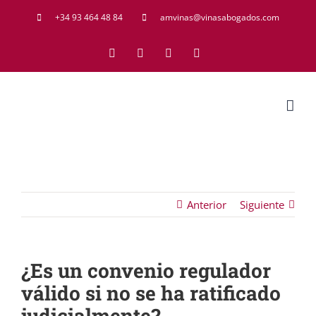
Saltar
+34 93 464 48 84
amvinas@vinasabogados.com
al
Facebook
Twitter
LinkedIn
Rss
contenido
Anterior
Siguiente
¿Es un convenio regulador
válido si no se ha ratificado
judicialmente?