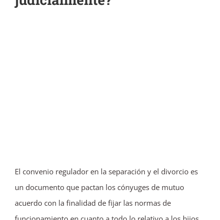
Ver
imagen
más
grande
El convenio regulador en la separación y el divorcio es
un documento que pactan los cónyuges de mutuo
acuerdo con la finalidad de fijar las normas de
funcionamiento en cuanto a todo lo relativo a los hijos