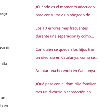
conflicto familiar necesita solución
¿Cuándo es el momento adecuado
luego
para consultar a un abogado de
familia?
Los 10 errores más frecuentes
durante una separación (y cómo
evitarlos)
uso de
Con quién se quedan los hijos tras
un divorcio en Catalunya: cómo se
antía
decide la guarda
Aceptar una herencia en Catalunya
¿Qué pasa con el domicilio familiar
tras un divorcio o separación en
a un
Catalunya?
ia en