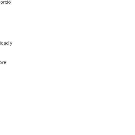
vorcio
idad y
bre