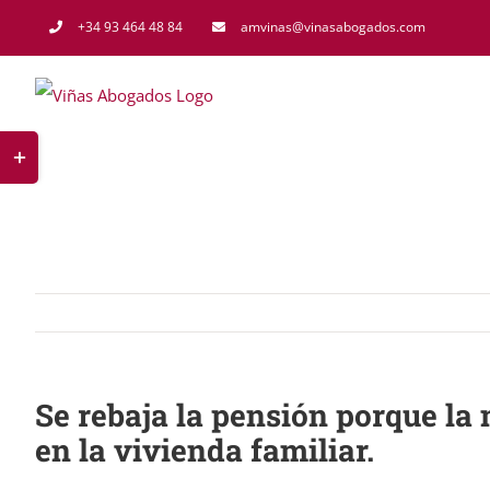
Saltar
+34 93 464 48 84
amvinas@vinasabogados.com
al
contenido
Toggle
Sliding
Bar
Area
Se rebaja la pensión porque la
en la vivienda familiar.