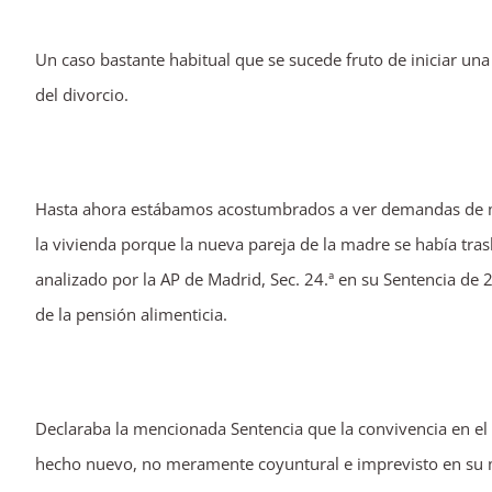
Ver
Un caso bastante habitual que se sucede fruto de iniciar una
imagen
del divorcio.
más
grande
Hasta ahora estábamos acostumbrados a ver demandas de mod
la vivienda porque la nueva pareja de la madre se había trasl
analizado por la AP de Madrid, Sec. 24.ª en su Sentencia de 2
de la pensión alimenticia.
Declaraba la mencionada Sentencia que la convivencia en el d
hecho nuevo, no meramente coyuntural e imprevisto en su m