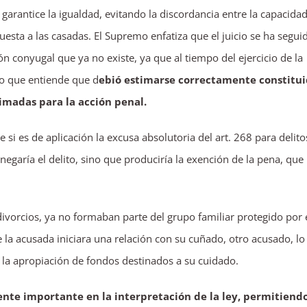
garantice la igualdad, evitando la discordancia entre la capacida
esta a las casadas. El Supremo enfatiza que el juicio se ha segui
n conyugal que ya no existe, ya que al tiempo del ejercicio de la
 lo que entiende que d
ebió estimarse correctamente constitui
timadas para la acción penal.
re si es de aplicación la excusa absolutoria del art. 268 para delito
negaría el delito, sino que produciría la exención de la pena, que
vorcios, ya no formaban parte del grupo familiar protegido por 
e la acusada iniciara una relación con su cuñado, otro acusado, lo
 la apropiación de fondos destinados a su cuidado.
nte importante en la interpretación de la ley, permitiend