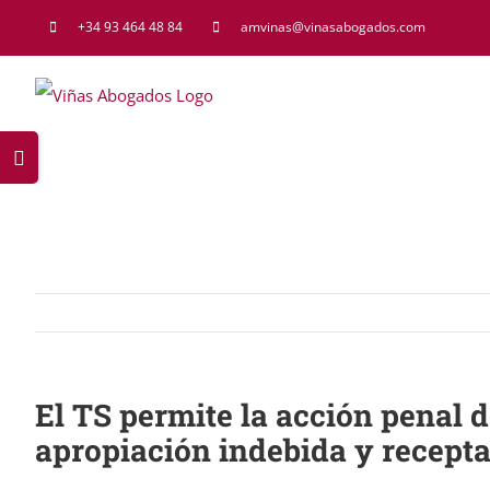
Saltar
+34 93 464 48 84
amvinas@vinasabogados.com
al
contenido
Toggle
Sliding
Bar
Area
El TS permite la acción penal 
apropiación indebida y recept