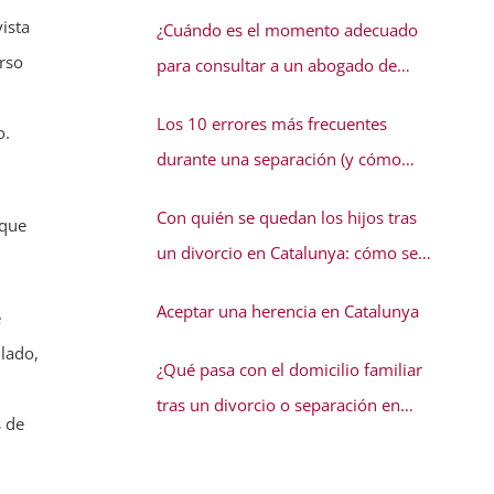
conflicto familiar necesita solución
ista
¿Cuándo es el momento adecuado
urso
para consultar a un abogado de
familia?
Los 10 errores más frecuentes
o.
durante una separación (y cómo
evitarlos)
Con quién se quedan los hijos tras
 que
un divorcio en Catalunya: cómo se
decide la guarda
Aceptar una herencia en Catalunya
e
 lado,
¿Qué pasa con el domicilio familiar
tras un divorcio o separación en
s de
Catalunya?