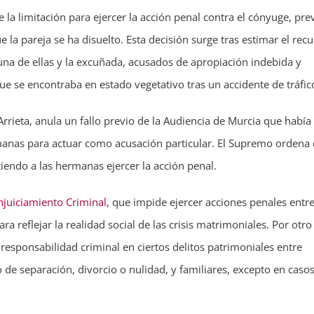
la limitación para ejercer la acción penal contra el cónyuge, prev
 la pareja se ha disuelto. Esta decisión surge tras estimar el rec
na de ellas y la excuñada, acusados de apropiación indebida y
e se encontraba en estado vegetativo tras un accidente de tráfic
rrieta, anula un fallo previo de la Audiencia de Murcia que había
rmanas para actuar como acusación particular. El Supremo ordena
itiendo a las hermanas ejercer la acción penal.
njuiciamiento Criminal
, que impide ejercer acciones penales entr
a reflejar la realidad social de las crisis matrimoniales. Por otro
responsabilidad criminal en ciertos delitos patrimoniales entre
e separación, divorcio o nulidad, y familiares, excepto en caso