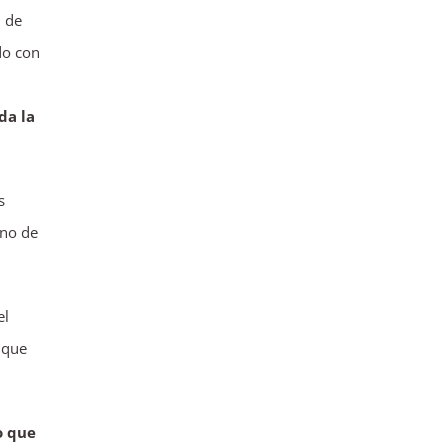
d de
do con
da la
s
 no de
el
 que
o que