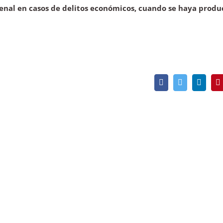
enal en casos de delitos económicos, cuando se haya produ
Facebook
Twitter
Linked
P