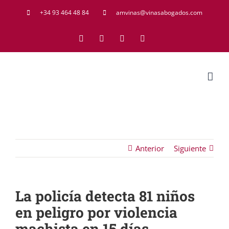
Saltar
+34 93 464 48 84
amvinas@vinasabogados.com
al
Facebook
Twitter
LinkedIn
Rss
contenido
Anterior
Siguiente
La policía detecta 81 niños
en peligro por violencia
machista en 15 días