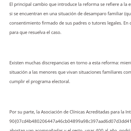
El principal cambio que introduce la reforma se refiere a la
si se encuentran en una situación de desamparo familiar (qu
consentimiento firmado de sus padres o tutores legales. En c
para que resuelva el caso.
Existen muchas discrepancias en torno a esta reforma: mient
situación a las menores que vivan situaciones familiares com
cumplir el programa electoral.
Por su parte, la Asociación de Clínicas Acreditadas para la I
90{07cd4b480206447a46cb04899a98c397aad6d07d3dd4163f
abortan van acompañadas y el resto, unas 400 al año, podrí