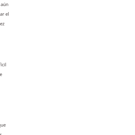
, aún
ar el
uez
ícil
de
que
s