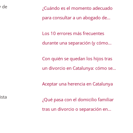
conflicto familiar necesita solución
y de
¿Cuándo es el momento adecuado
para consultar a un abogado de
familia?
Los 10 errores más frecuentes
durante una separación (y cómo
evitarlos)
Con quién se quedan los hijos tras
un divorcio en Catalunya: cómo se
decide la guarda
Aceptar una herencia en Catalunya
ista
¿Qué pasa con el domicilio familiar
tras un divorcio o separación en
Catalunya?