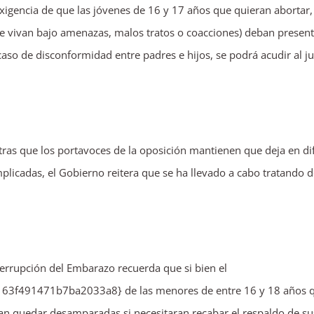
 exigencia de que las jóvenes de 16 y 17 años que quieran abortar
e vivan bajo amenazas, malos tratos o coacciones) deban present
aso de disconformidad entre padres e hijos, se podrá acudir al j
ras que los portavoces de la oposición mantienen que deja en dif
plicadas, el Gobierno reitera que se ha llevado a cabo tratando 
nterrupción del Embarazo recuerda que si bien el
491471b7ba2033a8} de las menores de entre 16 y 18 años 
an quedar desamparadas si necesitaran recabar el respaldo de su