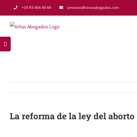
Saltar
+34 93 464 48 84
amvinas@vinasabogados.com
al
contenido
Toggle
Sliding
Bar
Area
La reforma de la ley del aborto
Ver