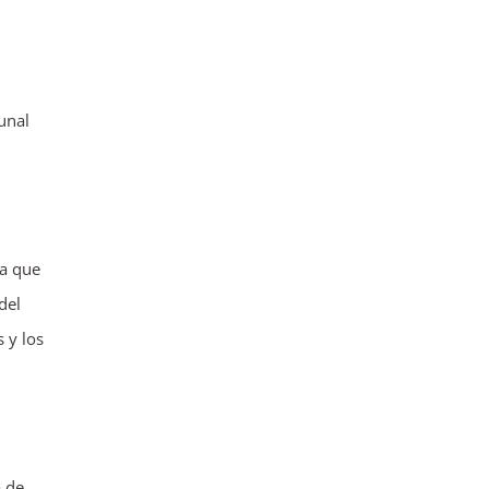
unal
la que
del
 y los
á de