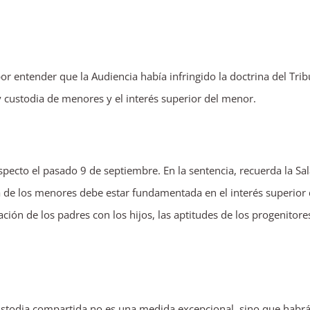
por entender que la Audiencia había infringido la doctrina del Trib
 custodia de menores y el interés superior del menor.
especto el pasado 9 de septiembre. En la sentencia, recuerda la Sa
ia de los menores debe estar fundamentada en el interés superior 
ción de los padres con los hijos, las aptitudes de los progenitores
stodia compartida no es una medida excepcional, sino que habr