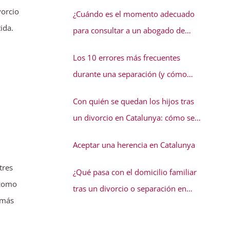
conflicto familiar necesita solución
vorcio
¿Cuándo es el momento adecuado
ida.
para consultar a un abogado de
familia?
Los 10 errores más frecuentes
durante una separación (y cómo
evitarlos)
Con quién se quedan los hijos tras
un divorcio en Catalunya: cómo se
decide la guarda
Aceptar una herencia en Catalunya
tres
¿Qué pasa con el domicilio familiar
 como
tras un divorcio o separación en
 más
Catalunya?