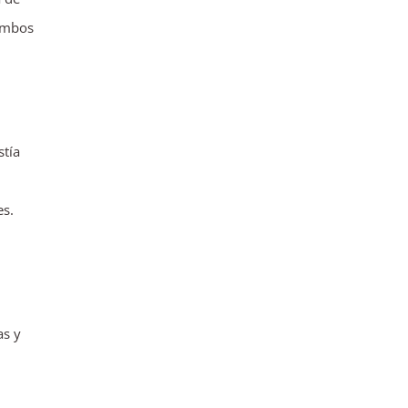
 ambos
stía
es.
as y