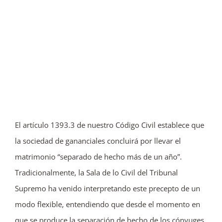
Ver
imagen
más
grande
El artículo 1393.3 de nuestro Código Civil establece que
la sociedad de gananciales concluirá por llevar el
matrimonio “separado de hecho más de un año”.
Tradicionalmente, la Sala de lo Civil del Tribunal
Supremo ha venido interpretando este precepto de un
modo flexible, entendiendo que desde el momento en
que se produce la separación de hecho de los cónyuges