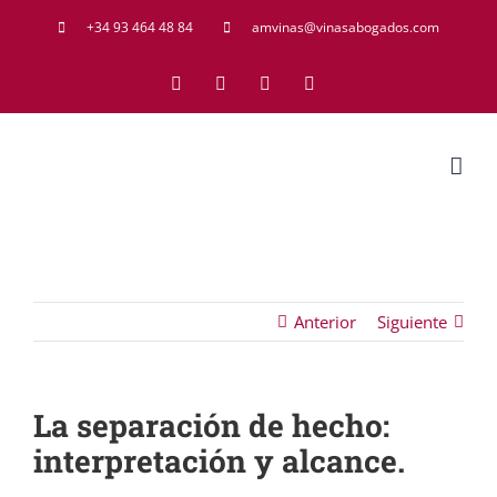
Saltar
+34 93 464 48 84
amvinas@vinasabogados.com
al
Facebook
Twitter
LinkedIn
Rss
contenido
Anterior
Siguiente
La separación de hecho:
interpretación y alcance.