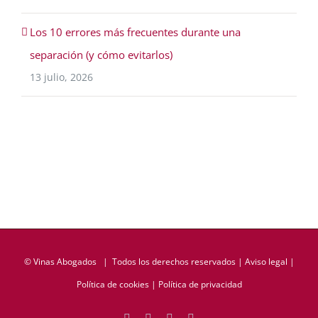
Los 10 errores más frecuentes durante una
separación (y cómo evitarlos)
13 julio, 2026
©
Vinas Abogados
| Todos los derechos reservados |
Aviso legal
|
Política de cookies
|
Política de privacidad
Facebook
Twitter
LinkedIn
Rss