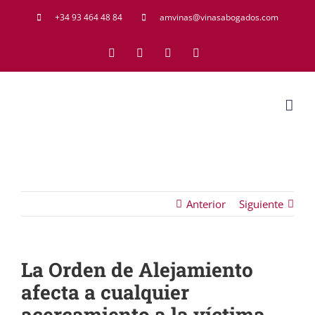
Saltar
+34 93 464 48 84
amvinas@vinasabogados.com
al
Facebook
Twitter
LinkedIn
Rss
contenido
Anterior
Siguiente
La Orden de Alejamiento
afecta a cualquier
acercamiento a la víctima,