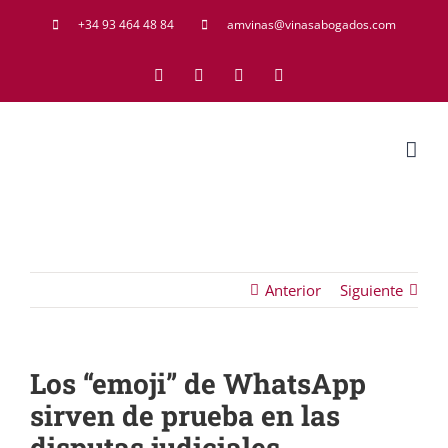
Saltar
+34 93 464 48 84
amvinas@vinasabogados.com
al
Facebook
Twitter
LinkedIn
Rss
contenido
Anterior
Siguiente
Los “emoji” de WhatsApp
sirven de prueba en las
disputas judiciales