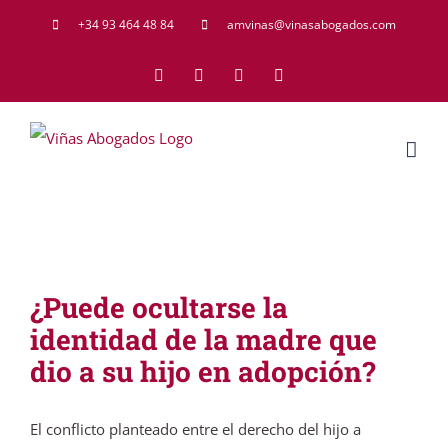
Saltar
+34 93 464 48 84
amvinas@vinasabogados.com
al
Facebook
Twitter
LinkedIn
Rss
contenido
¿Puede ocultarse la
identidad de la madre que
dio a su hijo en adopción?
El conflicto planteado entre el derecho del hijo a