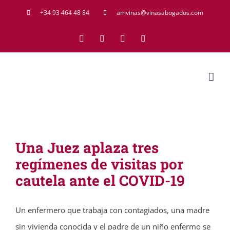
Saltar
+34 93 464 48 84
amvinas@vinasabogados.com
al
Facebook
Twitter
LinkedIn
Rss
contenido
Una Juez aplaza tres
regímenes de visitas por
cautela ante el COVID-19
Un enfermero que trabaja con contagiados, una madre
sin vivienda conocida y el padre de un niño enfermo se