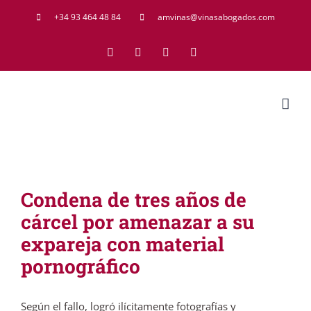
Saltar
+34 93 464 48 84
amvinas@vinasabogados.com
al
Facebook
Twitter
LinkedIn
Rss
contenido
Condena de tres años de
cárcel por amenazar a su
expareja con material
pornográfico
Según el fallo, logró ilícitamente fotografías y