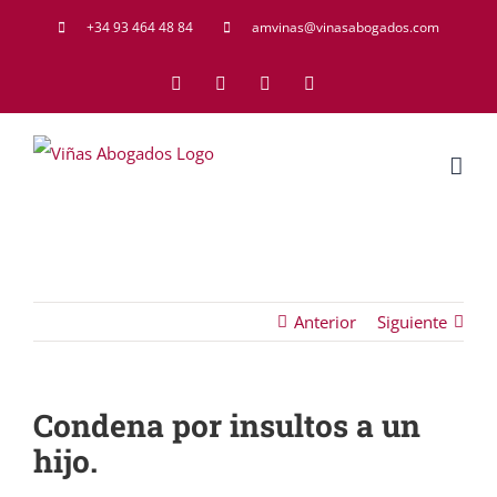
Saltar
+34 93 464 48 84
amvinas@vinasabogados.com
al
Facebook
Twitter
LinkedIn
Rss
contenido
Anterior
Siguiente
Condena por insultos a un
hijo.