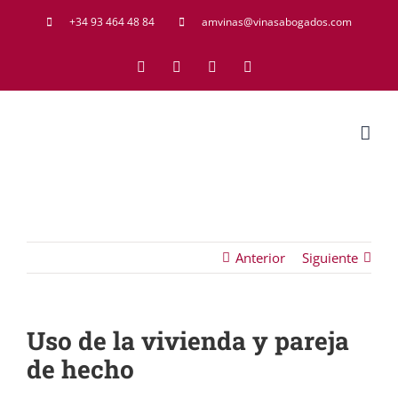
Saltar
+34 93 464 48 84
amvinas@vinasabogados.com
al
Facebook
Twitter
LinkedIn
Rss
contenido
Anterior
Siguiente
Uso de la vivienda y pareja
de hecho