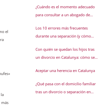
conflicto familiar necesita solución
¿Cuándo es el momento adecuado
para consultar a un abogado de
familia?
Los 10 errores más frecuentes
mo el
durante una separación (y cómo
era
evitarlos)
Con quién se quedan los hijos tras
un divorcio en Catalunya: cómo se
decide la guarda
Aceptar una herencia en Catalunya
hufes»
¿Qué pasa con el domicilio familiar
tras un divorcio o separación en
 la
Catalunya?
n más