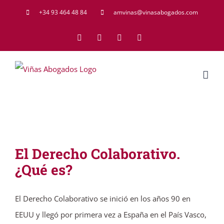
Saltar
+34 93 464 48 84
amvinas@vinasabogados.com
al
Facebook
Twitter
LinkedIn
Rss
contenido
El Derecho Colaborativo.
¿Qué es?
El Derecho Colaborativo se inició en los años 90 en
EEUU y llegó por primera vez a España en el País Vasco,