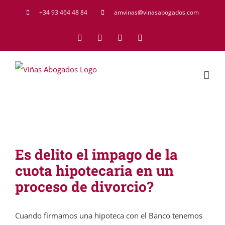
Saltar
+34 93 464 48 84
amvinas@vinasabogados.com
al
Facebook
Twitter
LinkedIn
Rss
contenido
Es delito el impago de la
cuota hipotecaria en un
proceso de divorcio?
Cuando firmamos una hipoteca con el Banco tenemos