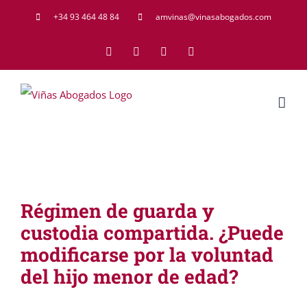
Saltar
+34 93 464 48 84
amvinas@vinasabogados.com
al
Facebook
Twitter
LinkedIn
Rss
contenido
Régimen de guarda y
custodia compartida. ¿Puede
modificarse por la voluntad
del hijo menor de edad?