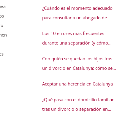
conflicto familiar necesita solución
iva
¿Cuándo es el momento adecuado
os
para consultar a un abogado de
ro
familia?
Los 10 errores más frecuentes
enen
durante una separación (y cómo
evitarlos)
es
Con quién se quedan los hijos tras
un divorcio en Catalunya: cómo se
decide la guarda
Aceptar una herencia en Catalunya
¿Qué pasa con el domicilio familiar
tras un divorcio o separación en
Catalunya?