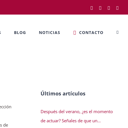
Facebook
Twitter
LinkedIn
Rss
S
BLOG
NOTICIAS
CONTACTO
Últimos artículos
ección
Después del verano, ¿es el momento
de actuar? Señales de que un
os de