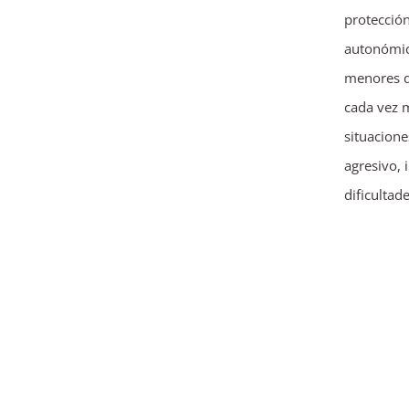
protección
autonómic
menores q
cada vez m
situacion
agresivo, 
dificultad