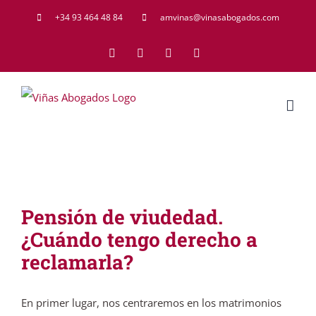
Saltar
+34 93 464 48 84
amvinas@vinasabogados.com
al
Facebook
Twitter
LinkedIn
Rss
contenido
Pensión de viudedad.
¿Cuándo tengo derecho a
reclamarla?
En primer lugar, nos centraremos en los matrimonios