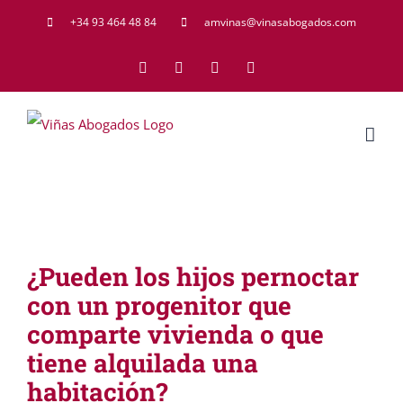
Saltar
+34 93 464 48 84
amvinas@vinasabogados.com
al
Facebook
Twitter
LinkedIn
Rss
contenido
¿Pueden los hijos pernoctar
con un progenitor que
comparte vivienda o que
tiene alquilada una
habitación?