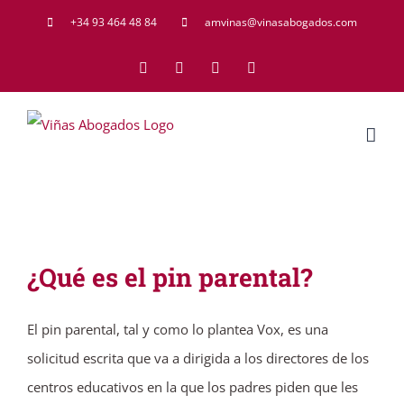
Saltar
+34 93 464 48 84
amvinas@vinasabogados.com
al
Facebook
Twitter
LinkedIn
Rss
contenido
¿Qué es el pin parental?
El pin parental, tal y como lo plantea Vox, es una
solicitud escrita que va a dirigida a los directores de los
centros educativos en la que los padres piden que les