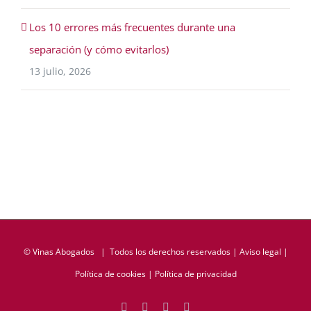
Los 10 errores más frecuentes durante una
separación (y cómo evitarlos)
13 julio, 2026
©
Vinas Abogados
| Todos los derechos reservados |
Aviso legal
|
Política de cookies
|
Política de privacidad
Facebook
Twitter
LinkedIn
Rss