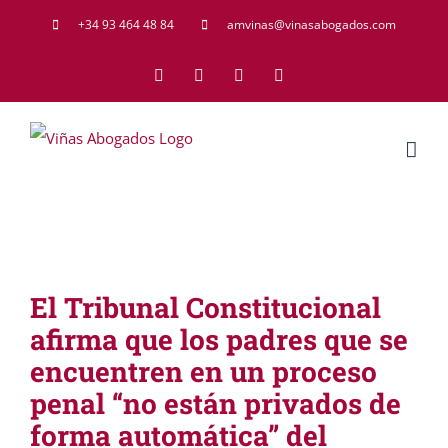
Saltar
+34 93 464 48 84
amvinas@vinasabogados.com
al
Facebook
Twitter
LinkedIn
Rss
contenido
El Tribunal Constitucional
afirma que los padres que se
encuentren en un proceso
penal “no están privados de
forma automática” del