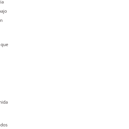
ia
bajo
en
que
nida
 dos