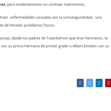
res
, pero evidentemente sin contraer matrimonio.
ontraer enfermedades causadas por la consanguineidad, una
es de heredar problemas físicos.
stuosas, desde los padres de Tutankámon que eran hermanos, la
s con su prima hermana de primer grado o Albert Einstein con su
Facebook
Twitter
Linked
P