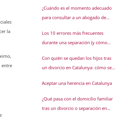
conflicto familiar necesita solución
¿Cuándo es el momento adecuado
para consultar a un abogado de
ciales
familia?
cer la
Los 10 errores más frecuentes
durante una separación (y cómo
evitarlos)
óximo,
Con quién se quedan los hijos tras
 entre
un divorcio en Catalunya: cómo se
decide la guarda
Aceptar una herencia en Catalunya
¿Qué pasa con el domicilio familiar
tras un divorcio o separación en
e
Catalunya?