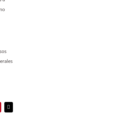
smo
sos
erales
In
interest
Correo
electrónico