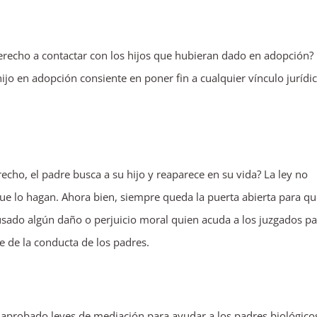
derecho a contactar con los hijos que hubieran dado en adopción?
ijo en adopción consiente en poner fin a cualquier vínculo jurídi
echo, el padre busca a su hijo y reaparece en su vida? La ley no
que lo hagan. Ahora bien, siempre queda la puerta abierta para qu
usado algún daño o perjuicio moral quien acuda a los juzgados pa
e de la conducta de los padres.
aprobado leyes de mediación para ayudar a los padres biológico