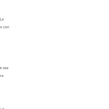
 La
co con
e sea
ra
s a