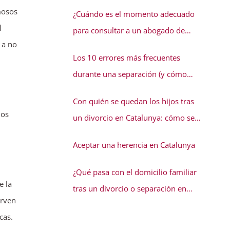
conflicto familiar necesita solución
mosos
¿Cuándo es el momento adecuado
l
para consultar a un abogado de
 a no
familia?
Los 10 errores más frecuentes
durante una separación (y cómo
evitarlos)
Con quién se quedan los hijos tras
mos
un divorcio en Catalunya: cómo se
decide la guarda
Aceptar una herencia en Catalunya
¿Qué pasa con el domicilio familiar
e la
tras un divorcio o separación en
erven
Catalunya?
cas.