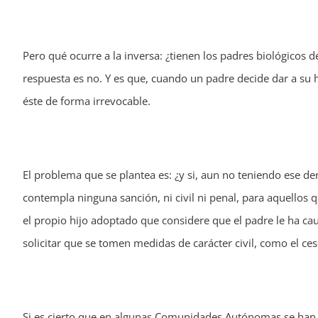
Pero qué ocurre a la inversa: ¿tienen los padres biológicos 
respuesta es no. Y es que, cuando un padre decide dar a su h
éste de forma irrevocable.
El problema que se plantea es: ¿y si, aun no teniendo ese der
contempla ninguna sanción, ni civil ni penal, para aquellos 
el propio hijo adoptado que considere que el padre le ha ca
solicitar que se tomen medidas de carácter civil, como el ces
Si es cierto que en algunas Comunidades Autónomas se han 