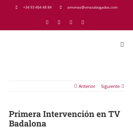
Saltar
+34 93 464 48 84
amvinas@vinasabogados.com
al
Facebook
Twitter
LinkedIn
Rss
contenido
Anterior
Siguiente
Primera Intervención en TV
Badalona