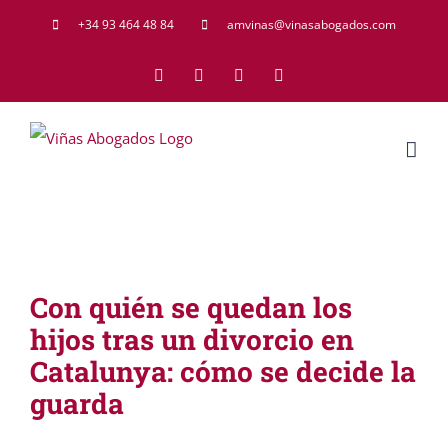
Saltar
+34 93 464 48 84
amvinas@vinasabogados.com
al
Facebook
Twitter
LinkedIn
Rss
contenido
Con quién se quedan los
hijos tras un divorcio en
Catalunya: cómo se decide la
guarda