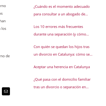
conflicto familiar necesita solución
urno
¿Cuándo es el momento adecuado
os
para consultar a un abogado de
 han
familia?
Los 10 errores más frecuentes
 los
durante una separación (y cómo
evitarlos)
Con quién se quedan los hijos tras
un divorcio en Catalunya: cómo se
rno de
decide la guarda
Aceptar una herencia en Catalunya
¿Qué pasa con el domicilio familiar
tras un divorcio o separación en
terest
Correo
Catalunya?
electrónico