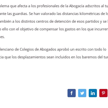
ema que afecta a los profesionales de la Abogacía adscritos al t
ante las guardias. Se han valorado las distancias kilométricas de l
 también a los distintos centros de detención de esos partidos y se
llo con el objetivo de compensar los gastos en los que incurren
les.
alenciano de Colegios de Abogados aprobó un escrito con todo lo
ticia que los desplazamientos sean incluidos en los baremos del tu
Facebook
Twitter
LinkedIn
Pin