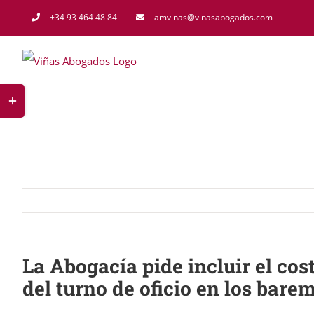
Saltar
+34 93 464 48 84
amvinas@vinasabogados.com
al
contenido
Toggle
Sliding
Bar
Area
La Abogacía pide incluir el cos
del turno de oficio en los bare